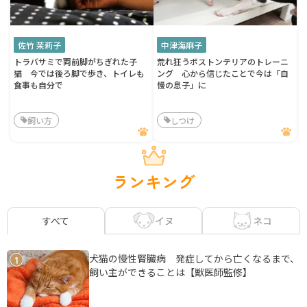
佐竹 茉莉子
中津海麻子
トラバサミで両前脚がちぎれた子
荒れ狂うボストンテリアのトレーニ
猫 今では後ろ脚で歩き、トイレも
ング 心から信じたことで今は「自
食事も自分で
慢の息子」に
飼い方
しつけ
ランキング
イヌ
ネコ
すべて
犬猫の慢性腎臓病 発症してから亡くなるまで、
1
飼い主ができることは【獣医師監修】