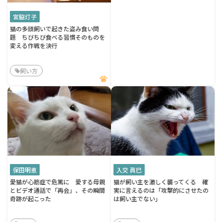
宮脇灯子
猫の多頭飼いで起きた盗み食い問
題 ちびちび食べる習慣そのものを
変える作戦を決行
飼い方
保田明恵
入交 眞巳
愛猫が心筋症で危篤に 愛する母親
猫が飼い主を激しく襲ってくる 確
とビデオ通話で「再会」、その瞬間
実に言えるのは「攻撃的にさせたの
奇跡が起こった
は飼い主でない」