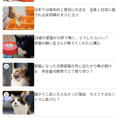
日本では毎年約１億羽にのぼる 生後１日目に殺
2
される採卵鶏のオスヒヨコ
18歳の愛猫が大声で鳴く、どうしたらいい？
3
老猫の飼い主さんが教えてくれた心構え
家猫になった元野良猫が外に出たがり鳴き続け
4
る 完全室内飼育でどう寄り添う？
猫が十二支に入らなかった理由 ネズミではなく
5
トラに負けた？