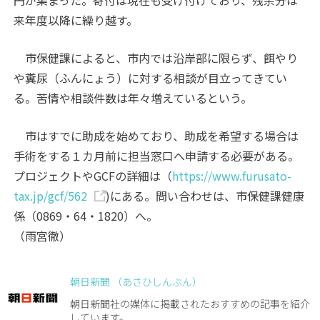
円が集まった。寄付は現在も受け付けており、残余分は
来年度以降に繰り越す。
市保健課によると、市内では沿岸部に限らず、餌やり
や糞尿（ふんにょう）に対する相談が目立ってきてい
る。苦情や相談件数は年々増えているという。
市はすでに助成を始めており、助成を希望する場合は
手術をする１カ月前に担当窓口へ申請する必要がある。
プロジェクトやGCFの詳細は（
https://www.furusato-
tax.jp/gcf/562
)にある。問い合わせは、市保健課健康
係（0869・64・1820）へ。
（雨宮徹）
朝日新聞 （あさひしんぶん）
朝日新聞社の媒体に掲載されたおすすめの記事を紹介
しています。