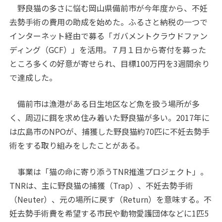
野良猫の多さに悩む岡山県備前市が今年度から、不妊
去勢手術の費用の助成を始めた。ふるさと納税の一つで
インターネット経由で募る「ガバメントクラウドファン
ディング（GCF）」を活用。７月１日から寄付を募った
ところ多くの好意が寄せられ、目標100万円を3週間余り
で達成した。
備前市は漁港がある日生地区など魚を扱う場所が多
く、周辺に餌を求め住み着いた野良猫が多い。2017年に
は広島市のNPOが、捕獲した野良猫約70匹に不妊去勢手
術をする取り組みをしたことがある。
事業は「猫の命に寄り添うTNR推進プロジェクト」。
TNRは、主に野良猫の捕獲（Trap）、不妊去勢手術
（Neuter）、元の場所に戻す（Return）を意味する。不
妊去勢手術費を希望する市民や動物愛護団体などに1匹5