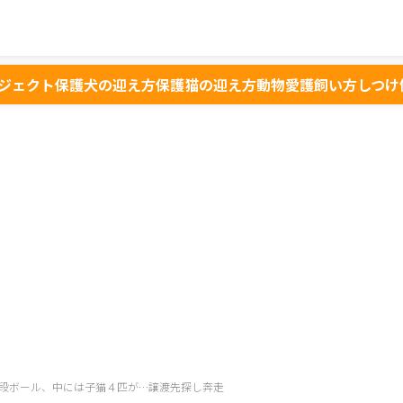
ジェクト
保護犬の迎え方
保護猫の迎え方
動物愛護
飼い方
しつけ
た段ボール、中には子猫４匹が…譲渡先探し奔走