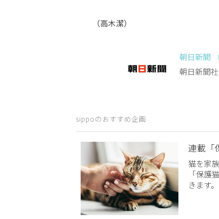
（高木潔）
朝日新聞 
朝日新聞社
sippoのおすすめ企画
連載「
猫を家
「保護
きます。