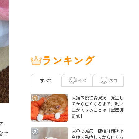
ランキング
イヌ
ネコ
すべて
犬猫の慢性腎臓病 発症し
1
てから亡くなるまで、飼い
主ができることは【獣医師
監修】
る
犬の心臓病 僧帽弁閉鎖不
2
なせ
全症を発症してから亡くな