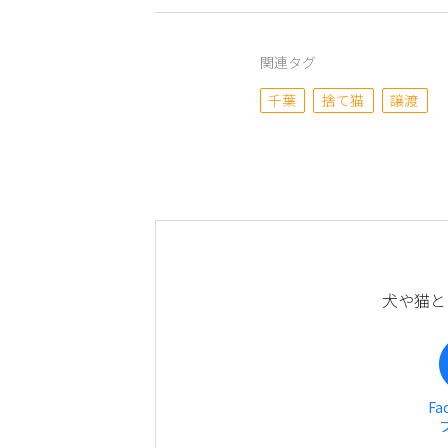
関連タグ
千葉
捨て猫
譲渡
犬や猫と
Fa