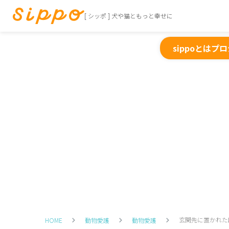
[ シッポ ] 犬や猫ともっと幸せに
sippoとは
プロ
玄関先に置かれ
HOME
動物愛護
動物愛護