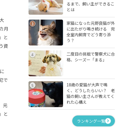
るまで、飼い主ができるこ
とは
大
家猫になった元野良猫が外
3
カ月
に出たがり鳴き続ける 完
全室内飼育でどう寄り添
」と
う？
う資
二度目の挑戦で警察犬に合
4
格、シーズー「まる」
に
犯で
18歳の愛猫が大声で鳴
5
く、どうしたらいい？ 老
猫の飼い主さんが教えてく
れた心構え
、元
」と
ランキング一覧