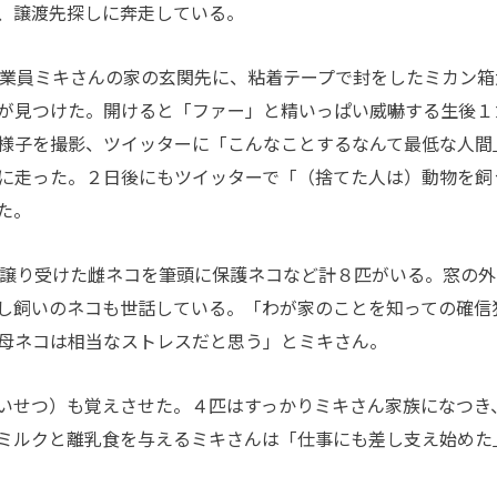
、譲渡先探しに奔走している。
業員ミキさんの家の玄関先に、粘着テープで封をしたミカン箱
が見つけた。開けると「ファー」と精いっぱい威嚇する生後１
様子を撮影、ツイッターに「こんなことするなんて最低な人間
に走った。２日後にもツイッターで「（捨てた人は）動物を飼
た。
譲り受けた雌ネコを筆頭に保護ネコなど計８匹がいる。窓の外
し飼いのネコも世話している。「わが家のことを知っての確信
母ネコは相当なストレスだと思う」とミキさん。
いせつ）も覚えさせた。４匹はすっかりミキさん家族になつき
ミルクと離乳食を与えるミキさんは「仕事にも差し支え始めた