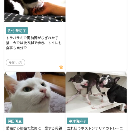
佐竹 茉莉子
トラバサミで両前脚がちぎれた子
猫 今では後ろ脚で歩き、トイレも
食事も自分で
飼い方
保田明恵
中津海麻子
愛猫が心筋症で危篤に 愛する母親
荒れ狂うボストンテリアのトレーニ