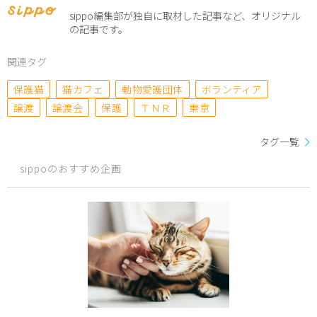
sippo編集部が独自に取材した記事など、オリジナル
の記事です。
関連タグ
保護猫
猫カフェ
動物愛護団体
ボランティア
譲渡
譲渡会
保護
ＴＮＲ
東京
タグ一覧
sippoのおすすめ企画