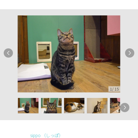
1
/
15
sippo （しっぽ）