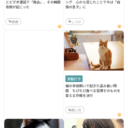
とビデオ通話で「再会」、その瞬間
ング 心から信じたことで今は「自
奇跡が起こった
慢の息子」に
健康
しつけ
宮脇灯子
猫の多頭飼いで起きた盗み食い問
題 ちびちび食べる習慣そのものを
変える作戦を決行
飼い方