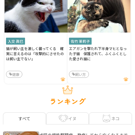
入交 眞巳
佐竹 茉莉子
猫が飼い主を激しく襲ってくる 確
エアガンを撃たれ下半身マヒとなっ
実に言えるのは「攻撃的にさせたの
た子猫 保護されて、ふくふくとし
は飼い主でない」
た愛され猫に
健康
飼い方
ランキング
イヌ
ネコ
すべて
犬猫の慢性腎臓病 発症してから亡くなるまで、