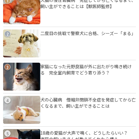
1
飼い主ができることは【獣医師監修】
二度目の挑戦で警察犬に合格、シーズー「まる」
2
家猫になった元野良猫が外に出たがり鳴き続け
3
る 完全室内飼育でどう寄り添う？
犬の心臓病 僧帽弁閉鎖不全症を発症してから亡
4
くなるまで、飼い主ができることは
18歳の愛猫が大声で鳴く、どうしたらいい？
5
老猫の飼い主さんが教えてくれた心構え