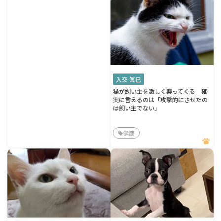
入交 眞巳
猫が飼い主を激しく襲ってくる 確
実に言えるのは「攻撃的にさせたの
は飼い主でない」
健康