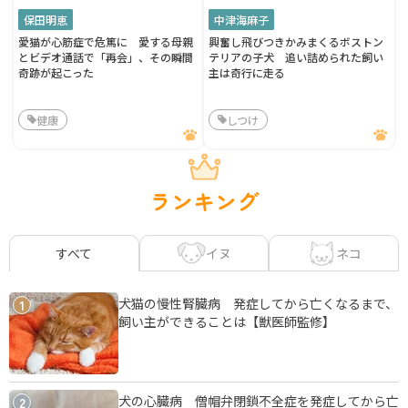
保田明恵
中津海麻子
愛猫が心筋症で危篤に 愛する母親
興奮し飛びつきかみまくるボストン
とビデオ通話で「再会」、その瞬間
テリアの子犬 追い詰められた飼い
奇跡が起こった
主は奇行に走る
健康
しつけ
ランキング
イヌ
ネコ
すべて
犬猫の慢性腎臓病 発症してから亡くなるまで、
1
飼い主ができることは【獣医師監修】
犬の心臓病 僧帽弁閉鎖不全症を発症してから亡
2