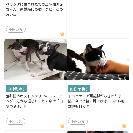
ベランダに生まれたての三毛猫の赤
ちゃん 新婚時代の猫「チビ」との
思い出
飼い方
中津海麻子
佐竹 茉莉子
荒れ狂うボストンテリアのトレーニ
トラバサミで両前脚がちぎれた子
ング 心から信じたことで今は「自
猫 今では後ろ脚で歩き、トイレも
慢の息子」に
食事も自分で
しつけ
飼い方