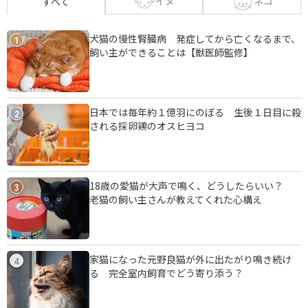
イヌ
ネコ
すべて
犬猫の慢性腎臓病 発症してから亡くなるまで、
1
飼い主ができることは【獣医師監修】
日本では毎年約１億羽にのぼる 生後１日目に殺
2
される採卵鶏のオスヒヨコ
18歳の愛猫が大声で鳴く、どうしたらいい？
3
老猫の飼い主さんが教えてくれた心構え
家猫になった元野良猫が外に出たがり鳴き続け
4
る 完全室内飼育でどう寄り添う？