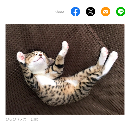
Share
ぴっぴ（メス １歳）