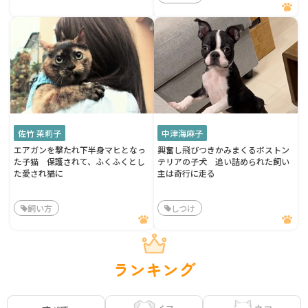
佐竹 茉莉子
中津海麻子
エアガンを撃たれ下半身マヒとなっ
興奮し飛びつきかみまくるボストン
た子猫 保護されて、ふくふくとし
テリアの子犬 追い詰められた飼い
た愛され猫に
主は奇行に走る
飼い方
しつけ
ランキング