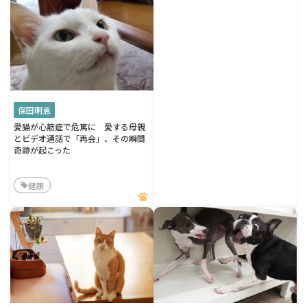
保田明恵
愛猫が心筋症で危篤に 愛する母親
とビデオ通話で「再会」、その瞬間
奇跡が起こった
健康