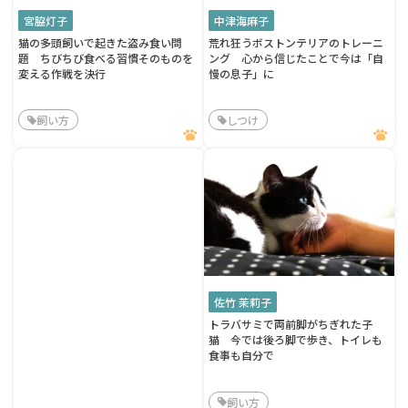
宮脇灯子
中津海麻子
猫の多頭飼いで起きた盗み食い問
荒れ狂うボストンテリアのトレーニ
題 ちびちび食べる習慣そのものを
ング 心から信じたことで今は「自
変える作戦を決行
慢の息子」に
飼い方
しつけ
佐竹 茉莉子
トラバサミで両前脚がちぎれた子
猫 今では後ろ脚で歩き、トイレも
食事も自分で
飼い方