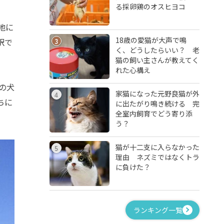
る採卵鶏のオスヒヨコ
地に
18歳の愛猫が大声で鳴
訳で
3
く、どうしたらいい？ 老
猫の飼い主さんが教えてく
れた心構え
の犬
家猫になった元野良猫が外
4
ちに
に出たがり鳴き続ける 完
全室内飼育でどう寄り添
う？
猫が十二支に入らなかった
5
理由 ネズミではなくトラ
に負けた？
ランキング一覧