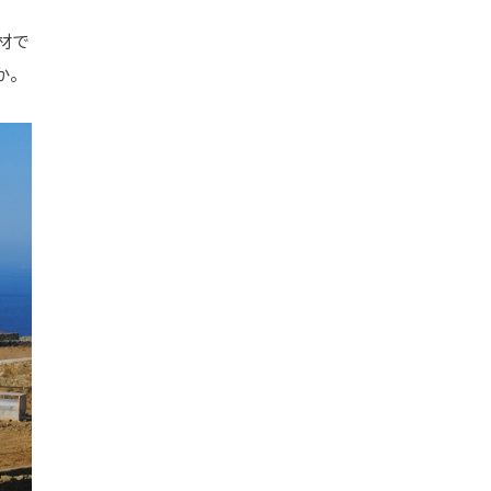
材で
か。