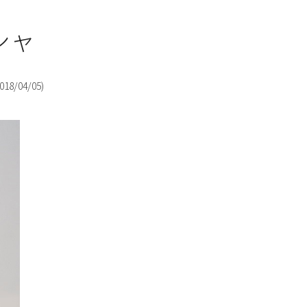
シャ
018/04/05
)