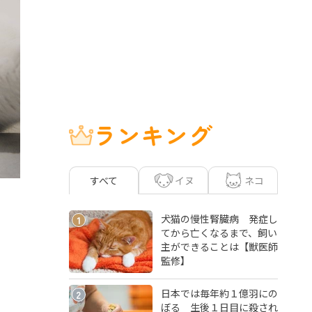
ランキング
イヌ
ネコ
すべて
犬猫の慢性腎臓病 発症し
1
てから亡くなるまで、飼い
主ができることは【獣医師
監修】
日本では毎年約１億羽にの
2
ぼる 生後１日目に殺され