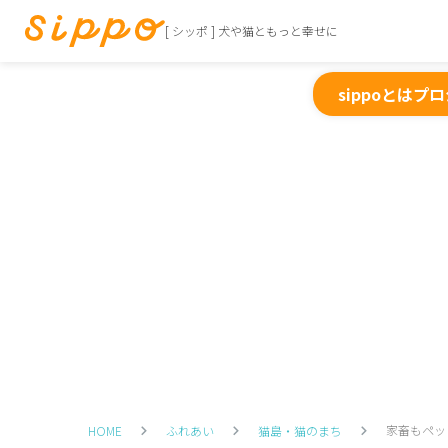
[ シッポ ] 犬や猫ともっと幸せに
sippoとは
プロ
家畜もペッ
HOME
ふれあい
猫島・猫のまち