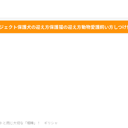
ジェクト
保護犬の迎え方
保護猫の迎え方
動物愛護
飼い方
しつけ
トと同じ大切な「相棒」！ ギリシャ