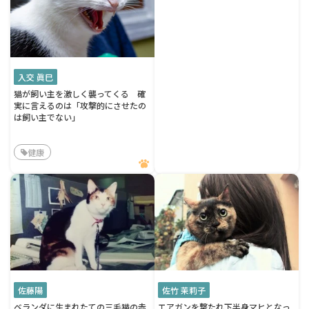
入交 眞巳
猫が飼い主を激しく襲ってくる 確
実に言えるのは「攻撃的にさせたの
は飼い主でない」
健康
佐藤陽
佐竹 茉莉子
ベランダに生まれたての三毛猫の赤
エアガンを撃たれ下半身マヒとなっ