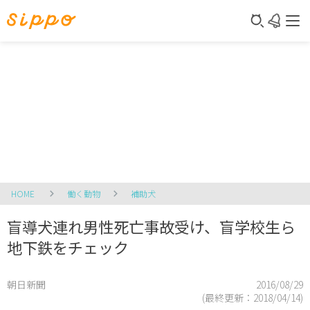
HOME
働く動物
補助犬
盲導犬連れ男性死亡事故受け、盲学校生ら
地下鉄をチェック
朝日新聞
2016/08/29
(最終更新：
2018/04/14
)