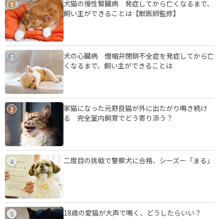
犬猫の慢性腎臓病 発症してから亡くなるまで、
1
飼い主ができることは【獣医師監修】
犬の心臓病 僧帽弁閉鎖不全症を発症してから亡
2
くなるまで、飼い主ができることは
家猫になった元野良猫が外に出たがり鳴き続け
3
る 完全室内飼育でどう寄り添う？
二度目の挑戦で警察犬に合格、シーズー「まる」
4
18歳の愛猫が大声で鳴く、どうしたらいい？
5