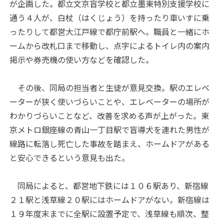
が企画した。都立文京盲学校と都立墨東特別支援学校に
通う４人が、白杖（はくじょう）を持ったり車いすに乗
ったりして都営大江戸線で都庁前駅へ。職員と一緒にホ
ームから改札口まで移動し、点字によるトイレ内の案内
掲示や券売機の使い方などを確認した。
その後、同局の担当者と生徒が意見交換。駅のエレベ
ーターが狭く使いづらいことや、エレベーターの場所が
わかりづらいことなど、改善を求める声が上がった。東
京メトロ銀座線の青山一丁目駅で盲導犬を連れた男性が
線路に転落し死亡した事故を踏まえ、ホームドアがある
と安心できるという意見も出た。
同局によると、都営地下鉄には１０６駅あり、新宿線
２１駅と浅草線２０駅にはホームドアがない。新宿線は
１９年度末までに全駅に設置予定で、浅草線も順次、整