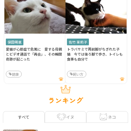
保田明恵
佐竹 茉莉子
愛猫が心筋症で危篤に 愛する母親
トラバサミで両前脚がちぎれた子
とビデオ通話で「再会」、その瞬間
猫 今では後ろ脚で歩き、トイレも
奇跡が起こった
食事も自分で
健康
飼い方
ランキング
イヌ
ネコ
すべて