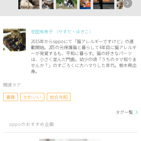
安田有希子 （やすだ・ゆきこ）
2015年からsippoにて「猫アレルギーですけど」の連
載開始。2匹の元保護猫と暮らして4年目に猫アレルギ
ーが発覚するも、平和に暮らす。猫の好きなパーツ
は、小さく並んだ門歯。幼少の頃「うちのタマ知りま
せんか？」のすごろくに大ハマりした年代。栃木県出
身。
関連タグ
書籍
かわいい
岩合光昭
タグ一覧
sippoのおすすめ企画