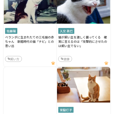
佐藤陽
入交 眞巳
ベランダに生まれたての三毛猫の赤
猫が飼い主を激しく襲ってくる 確
ちゃん 新婚時代の猫「チビ」との
実に言えるのは「攻撃的にさせたの
思い出
は飼い主でない」
飼い方
健康
宮脇灯子