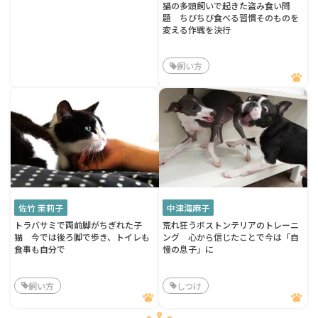
猫の多頭飼いで起きた盗み食い問
題 ちびちび食べる習慣そのものを
変える作戦を決行
飼い方
佐竹 茉莉子
中津海麻子
トラバサミで両前脚がちぎれた子
荒れ狂うボストンテリアのトレーニ
猫 今では後ろ脚で歩き、トイレも
ング 心から信じたことで今は「自
食事も自分で
慢の息子」に
飼い方
しつけ