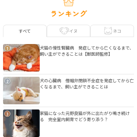
ランキング
イヌ
ネコ
すべて
犬猫の慢性腎臓病 発症してから亡くなるまで、
1
飼い主ができることは【獣医師監修】
犬の心臓病 僧帽弁閉鎖不全症を発症してから亡
2
くなるまで、飼い主ができることは
家猫になった元野良猫が外に出たがり鳴き続け
3
る 完全室内飼育でどう寄り添う？