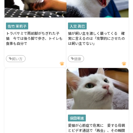
佐竹 茉莉子
入交 眞巳
トラバサミで両前脚がちぎれた子
猫が飼い主を激しく襲ってくる 確
猫 今では後ろ脚で歩き、トイレも
実に言えるのは「攻撃的にさせたの
食事も自分で
は飼い主でない」
飼い方
健康
保田明恵
愛猫が心筋症で危篤に 愛する母親
とビデオ通話で「再会」、その瞬間