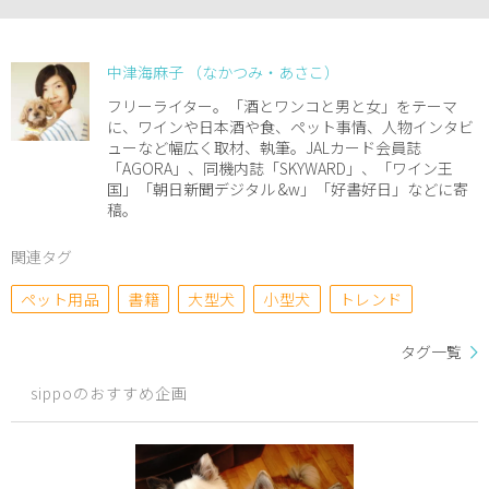
中津海麻子 （なかつみ・あさこ）
フリーライター。「酒とワンコと男と女」をテーマ
に、ワインや日本酒や食、ペット事情、人物インタビ
ューなど幅広く取材、執筆。JALカード会員誌
「AGORA」、同機内誌「SKYWARD」、「ワイン王
国」「朝日新聞デジタル &w」「好書好日」などに寄
稿。
関連タグ
ペット用品
書籍
大型犬
小型犬
トレンド
タグ一覧
sippoのおすすめ企画