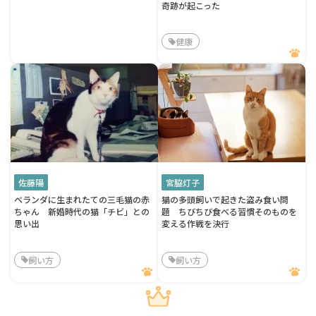
奇跡が起こった
健康
佐藤陽
宮脇灯子
ベランダに生まれたての三毛猫の赤
猫の多頭飼いで起きた盗み食い問
ちゃん 新婚時代の猫「チビ」との
題 ちびちび食べる習慣そのものを
思い出
変える作戦を決行
飼い方
飼い方