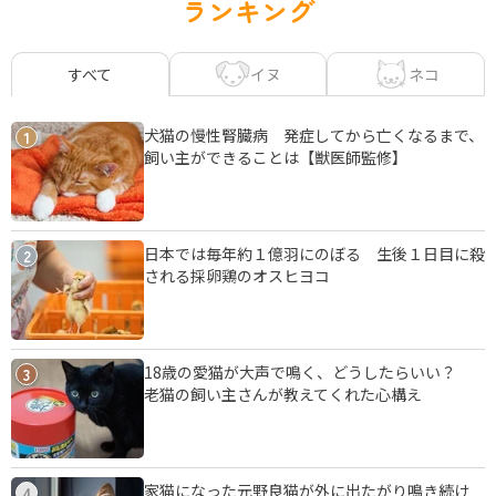
ランキング
イヌ
ネコ
すべて
犬猫の慢性腎臓病 発症してから亡くなるまで、
1
飼い主ができることは【獣医師監修】
日本では毎年約１億羽にのぼる 生後１日目に殺
2
される採卵鶏のオスヒヨコ
18歳の愛猫が大声で鳴く、どうしたらいい？
3
老猫の飼い主さんが教えてくれた心構え
家猫になった元野良猫が外に出たがり鳴き続け
4