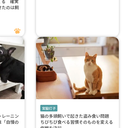
くる 確実
せたのは飼
宮脇灯子
トレーニン
猫の多頭飼いで起きた盗み食い問題
は「自慢の
ちびちび食べる習慣そのものを変える
作戦を決行