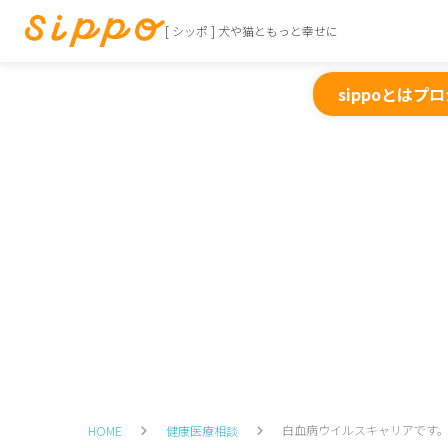
[ シッポ ] 犬や猫ともっと幸せに
sippoとは
プロ
白血病ウイルスキャリアです。
HOME
健康医療相談