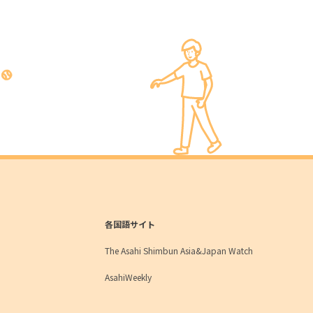
各国語サイト
The Asahi Shimbun Asia&Japan Watch
AsahiWeekly