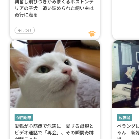
興奮し飛びつきかみまくるボストンテ
リアの子犬 追い詰められた飼い主は
奇行に走る
しつけ
保田明恵
佐藤陽
愛猫が心筋症で危篤に 愛する母親と
ベランダ
ビデオ通話で「再会」、その瞬間奇跡
ゃん 新
が起こった
出