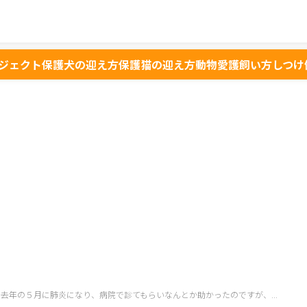
ジェクト
保護犬の迎え方
保護猫の迎え方
動物愛護
飼い方
しつけ
去年の５月に肺炎になり、病院で診てもらいなんとか助かったのですが、...