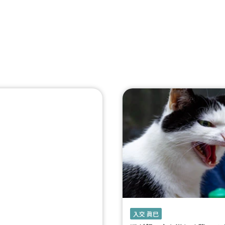
入交 眞巳