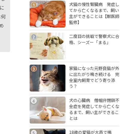
犬猫の慢性腎臓病 発症し
1
に
てから亡くなるまで、飼い
は何
主ができることは【獣医師
監修】
め
二度目の挑戦で警察犬に合
2
格、シーズー「まる」
家猫になった元野良猫が外
3
に出たがり鳴き続ける 完
全室内飼育でどう寄り添
う？
犬の心臓病 僧帽弁閉鎖不
4
全症を発症してから亡くな
るまで、飼い主ができるこ
とは
18歳の愛猫が大声で鳴
5