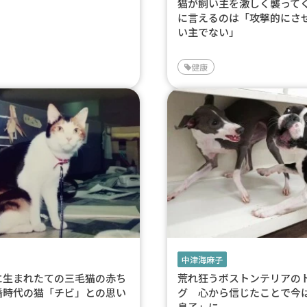
猫が飼い主を激しく襲って
に言えるのは「攻撃的にさ
い主でない」
健康
中津海麻子
に生まれたての三毛猫の赤ち
荒れ狂うボストンテリアの
婚時代の猫「チビ」との思い
グ 心から信じたことで今
息子」に