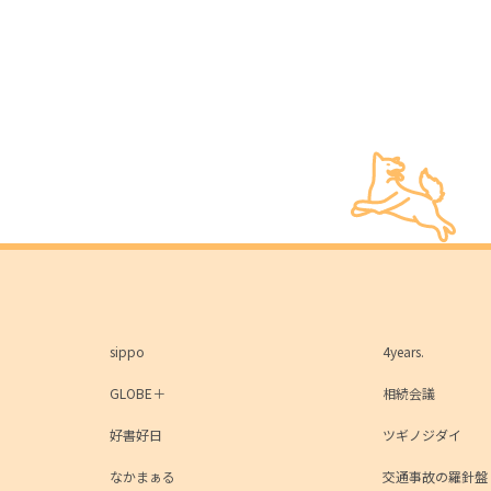
sippo
4years.
GLOBE＋
相続会議
好書好日
ツギノジダイ
なかまぁる
交通事故の羅針盤