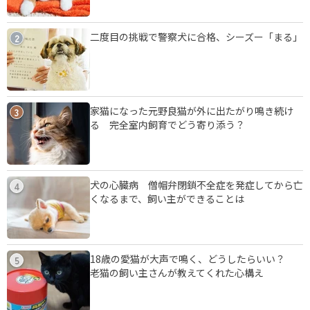
二度目の挑戦で警察犬に合格、シーズー「まる」
2
家猫になった元野良猫が外に出たがり鳴き続け
3
る 完全室内飼育でどう寄り添う？
犬の心臓病 僧帽弁閉鎖不全症を発症してから亡
4
くなるまで、飼い主ができることは
18歳の愛猫が大声で鳴く、どうしたらいい？
5
老猫の飼い主さんが教えてくれた心構え