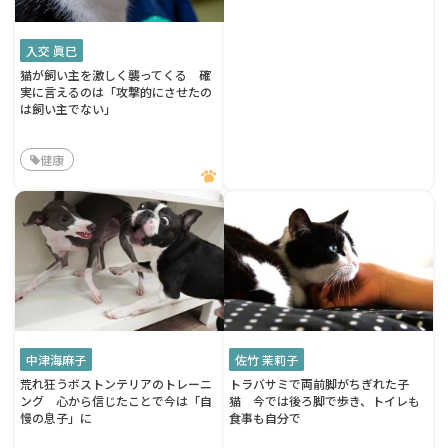
入交 眞巳
猫が飼い主を激しく襲ってくる 確
実に言えるのは「攻撃的にさせたの
は飼い主でない」
健康
中津海麻子
佐竹 茉莉子
荒れ狂うボストンテリアのトレーニ
トラバサミで両前脚がちぎれた子
ング 心から信じたことで今は「自
猫 今では後ろ脚で歩き、トイレも
慢の息子」に
食事も自分で