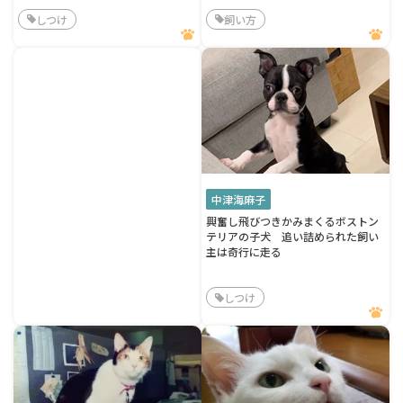
しつけ
飼い方
中津海麻子
興奮し飛びつきかみまくるボストン
テリアの子犬 追い詰められた飼い
主は奇行に走る
しつけ