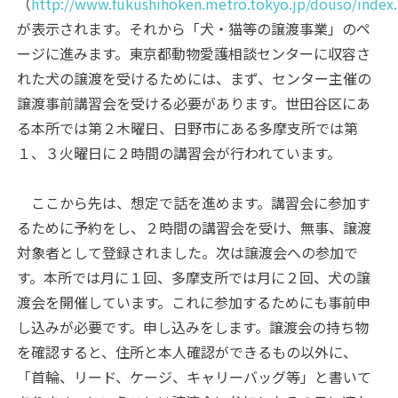
（
http://www.fukushihoken.metro.tokyo.jp/douso/index
が表示されます。それから「犬・猫等の譲渡事業」のペ
ージに進みます。東京都動物愛護相談センターに収容さ
れた犬の譲渡を受けるためには、まず、センター主催の
譲渡事前講習会を受ける必要があります。世田谷区にあ
る本所では第２木曜日、日野市にある多摩支所では第
１、３火曜日に２時間の講習会が行われています。
ここから先は、想定で話を進めます。講習会に参加す
るために予約をし、２時間の講習会を受け、無事、譲渡
対象者として登録されました。次は譲渡会への参加で
す。本所では月に１回、多摩支所では月に２回、犬の譲
渡会を開催しています。これに参加するためにも事前申
し込みが必要です。申し込みをします。譲渡会の持ち物
を確認すると、住所と本人確認ができるもの以外に、
「首輪、リード、ケージ、キャリーバッグ等」と書いて