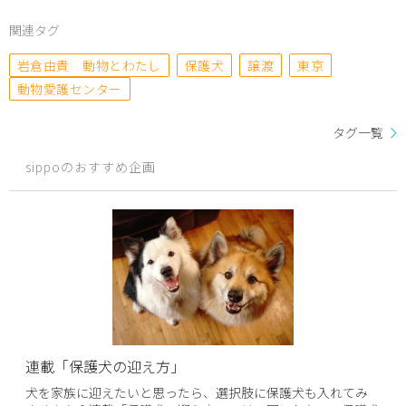
関連タグ
岩倉由貴 動物とわたし
保護犬
譲渡
東京
動物愛護センター
タグ一覧
sippoのおすすめ企画
連載「保護犬の迎え方」
犬を家族に迎えたいと思ったら、選択肢に保護犬も入れてみ