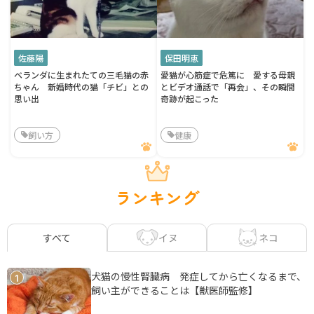
佐藤陽
保田明恵
ベランダに生まれたての三毛猫の赤
愛猫が心筋症で危篤に 愛する母親
ちゃん 新婚時代の猫「チビ」との
とビデオ通話で「再会」、その瞬間
思い出
奇跡が起こった
飼い方
健康
ランキング
イヌ
ネコ
すべて
犬猫の慢性腎臓病 発症してから亡くなるまで、
1
飼い主ができることは【獣医師監修】