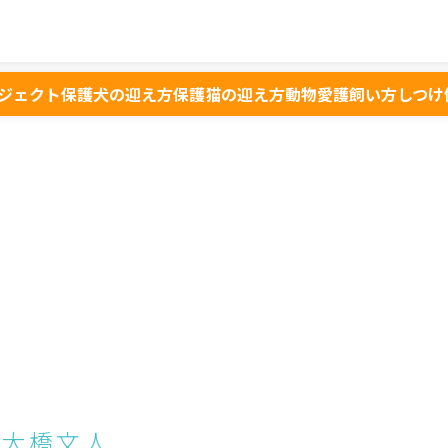
ジェクト
保護犬の迎え方
保護猫の迎え方
動物愛護
飼い方
しつけ
大橋文人