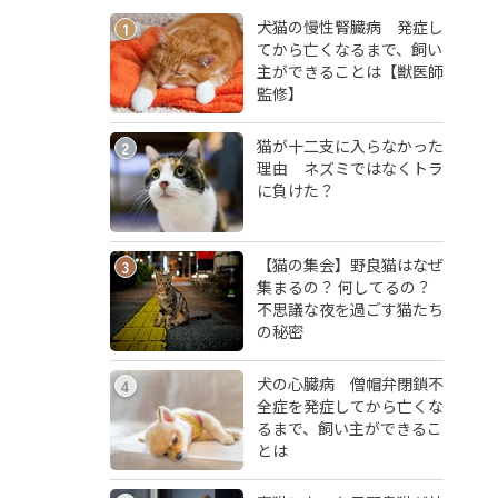
犬猫の慢性腎臓病 発症し
1
てから亡くなるまで、飼い
主ができることは【獣医師
監修】
猫が十二支に入らなかった
2
理由 ネズミではなくトラ
に負けた？
【猫の集会】野良猫はなぜ
3
集まるの？ 何してるの？
不思議な夜を過ごす猫たち
の秘密
犬の心臓病 僧帽弁閉鎖不
4
全症を発症してから亡くな
るまで、飼い主ができるこ
とは