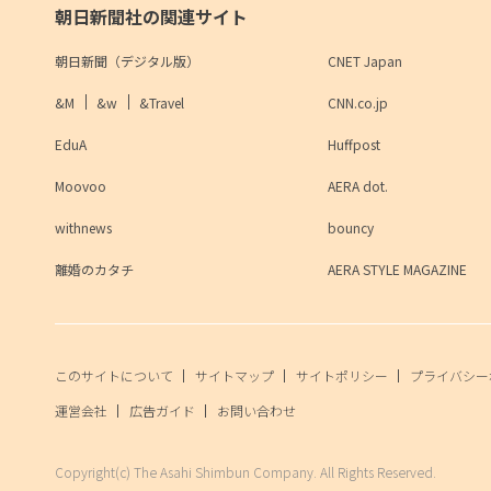
朝日新聞社の関連サイト
朝日新聞（デジタル版）
CNET Japan
&M
&w
&Travel
CNN.co.jp
EduA
Huffpost
Moovoo
AERA dot.
withnews
bouncy
離婚のカタチ
AERA STYLE MAGAZINE
このサイトについて
サイトマップ
サイトポリシー
プライバシー
運営会社
広告ガイド
お問い合わせ
Copyright(c) The Asahi Shimbun Company. All Rights Reserved.