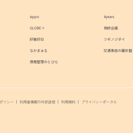
sippo
4years.
GLOBE＋
相続会議
好書好日
ツギノジダイ
なかまぁる
交通事故の羅針盤
債務整理のとびら
ポリシー
利用者情報の外部送信
利用規約
プライバシーポータル