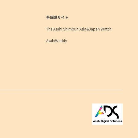
各国語サイト
The Asahi Shimbun Asia&Japan Watch
AsahiWeekly