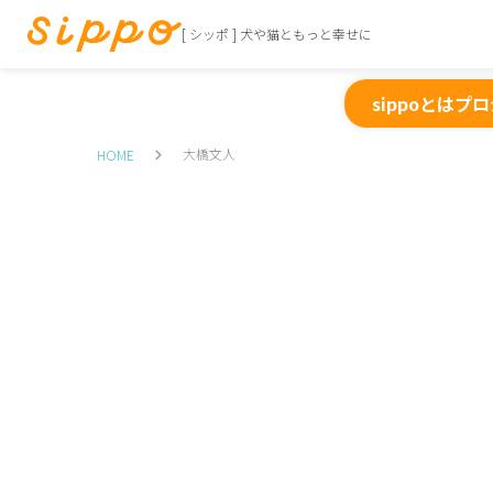
[ シッポ ] 犬や猫ともっと幸せに
sippoとは
プロ
大橋文人
HOME